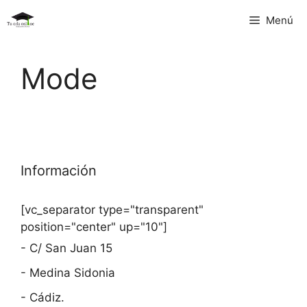
Saltar
Menú
al
contenido
Mode
Información
[vc_separator type="transparent"
position="center" up="10"]
- C/ San Juan 15
- Medina Sidonia
- Cádiz.