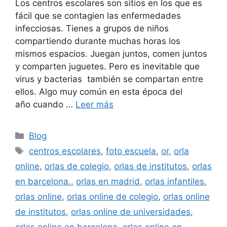
Los centros escolares son sitios en los que es
fácil que se contagien las enfermedades
infecciosas. Tienes a grupos de niños
compartiendo durante muchas horas los
mismos espacios. Juegan juntos, comen juntos
y comparten juguetes. Pero es inevitable que
virus y bacterias también se compartan entre
ellos. Algo muy común en esta época del
año cuando …
Leer más
Categorías
Blog
Etiquetas
centros escolares
,
foto escuela
,
or
,
orla
online
,
orlas de colegio
,
orlas de institutos
,
orlas
en barcelona.
,
orlas en madrid
,
orlas infantiles
,
orlas online
,
orlas online de colegio
,
orlas online
de institutos
,
orlas online de universidades
,
orlas online en barcelona
,
orlas online en