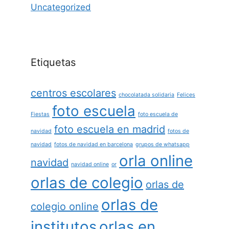
Uncategorized
Etiquetas
centros escolares
chocolatada solidaria
Felices
foto escuela
Fiestas
foto escuela de
foto escuela en madrid
navidad
fotos de
navidad
fotos de navidad en barcelona
grupos de whatsapp
orla online
navidad
navidad online
or
orlas de colegio
orlas de
orlas de
colegio online
institutos
orlas en