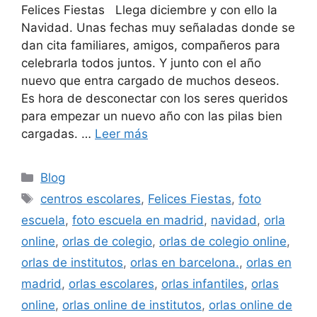
Felices Fiestas Llega diciembre y con ello la
Navidad. Unas fechas muy señaladas donde se
dan cita familiares, amigos, compañeros para
celebrarla todos juntos. Y junto con el año
nuevo que entra cargado de muchos deseos.
Es hora de desconectar con los seres queridos
para empezar un nuevo año con las pilas bien
cargadas. …
Leer más
Categorías
Blog
Etiquetas
centros escolares
,
Felices Fiestas
,
foto
escuela
,
foto escuela en madrid
,
navidad
,
orla
online
,
orlas de colegio
,
orlas de colegio online
,
orlas de institutos
,
orlas en barcelona.
,
orlas en
madrid
,
orlas escolares
,
orlas infantiles
,
orlas
online
,
orlas online de institutos
,
orlas online de