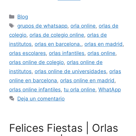
Categorías
Blog
Etiquetas
grupos de whatsapp
,
orla online
,
orlas de
colegio
,
orlas de colegio online
,
orlas de
institutos
,
orlas en barcelona.
,
orlas en madrid
,
orlas escolares
,
orlas infantiles
,
orlas online
,
orlas online de colegio
,
orlas online de
institutos
,
orlas online de universidades
,
orlas
online en barcelona
,
orlas online en madrid
,
orlas online infantiles
,
tu orla online
,
WhatApp
Deja un comentario
Felices Fiestas | Orlas