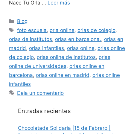
Nace Tu Orla …
Leer más
Categorías
Blog
Etiquetas
foto escuela
,
orla online
,
orlas de colegio
,
orlas de institutos
,
orlas en barcelona.
,
orlas en
madrid
,
orlas infantiles
,
orlas online
,
orlas online
de colegio
,
orlas online de institutos
,
orlas
online de universidades
,
orlas online en
barcelona
,
orlas online en madrid
,
orlas online
infantiles
Deja un comentario
Entradas recientes
Chocolatada Solidaria |15 de Febrero |