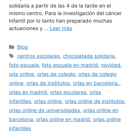
solidaria a partir de las 4 de la tarde en el
mismo centro. Para la investigación del cáncer
Infantil por lo tanto han preparado muchas
actuaciones y …
Leer más
Categorías
Blog
Etiquetas
centros escolares
,
chocolatada solidaria
,
foto escuela
,
foto escuela en madrid
,
navidad
,
orla online
,
orlas de colegio
,
orlas de colegio
online
,
orlas de institutos
,
orlas en barcelona.
,
orlas en madrid
,
orlas escolares
,
orlas
infantiles
,
orlas online
,
orlas online de institutos
,
orlas online de universidades
,
orlas online en
barcelona
,
orlas online en madrid
,
orlas online
infantiles